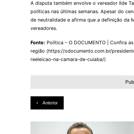
A disputa também envolve o vereador Ilde Ta
políticas nas últimas semanas. Apesar do ce
de neutralidade e afirma que a definição da 
vereadores.
Fonte:
Política – O DOCUMENTO | Confira as p
região (https://odocumento.com.br/presidente
reeleicao-na-camara-de-cuiaba/)
Pub
Navegação
Anterior
de
Post