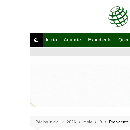
Ir
para
o
conteúdo
Início
Anuncie
Expediente
Quem
Página inicial
2026
maio
9
Presidente