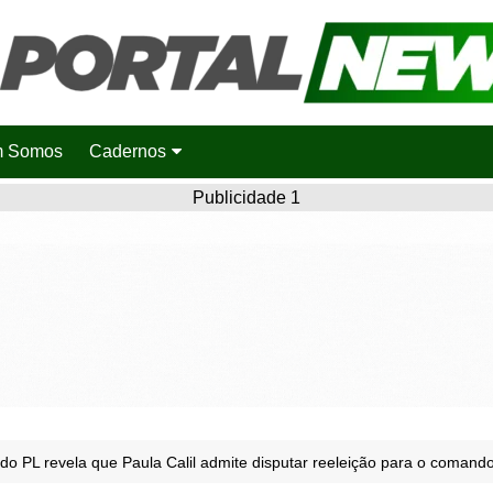
 Somos
Cadernos
Saúde
Publicidade 1
Agronotícias
Cidades
Entretenimento
Esportes
Polícia
Política
 do PL revela que Paula Calil admite disputar reeleição para o coman