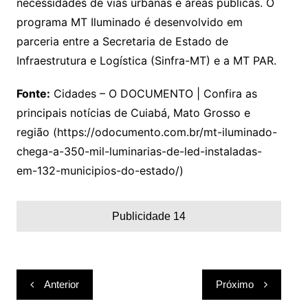
necessidades de vias urbanas e áreas públicas. O
programa MT Iluminado é desenvolvido em
parceria entre a Secretaria de Estado de
Infraestrutura e Logística (Sinfra-MT) e a MT PAR.
Fonte:
Cidades – O DOCUMENTO | Confira as
principais notícias de Cuiabá, Mato Grosso e
região (https://odocumento.com.br/mt-iluminado-
chega-a-350-mil-luminarias-de-led-instaladas-
em-132-municipios-do-estado/)
Publicidade 14
Navegação
Anterior
Próximo
de