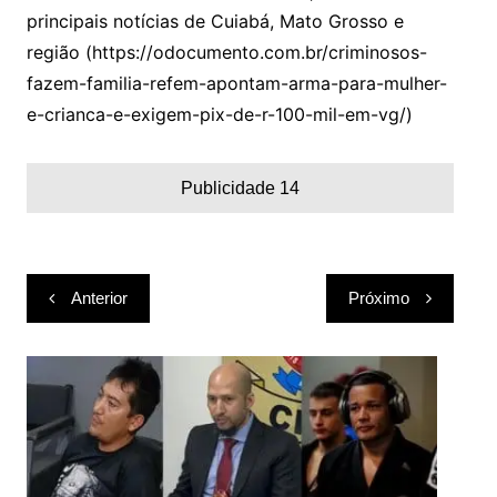
principais notícias de Cuiabá, Mato Grosso e
região (https://odocumento.com.br/criminosos-
fazem-familia-refem-apontam-arma-para-mulher-
e-crianca-e-exigem-pix-de-r-100-mil-em-vg/)
Publicidade 14
Navegação
Anterior
Próximo
de
Post