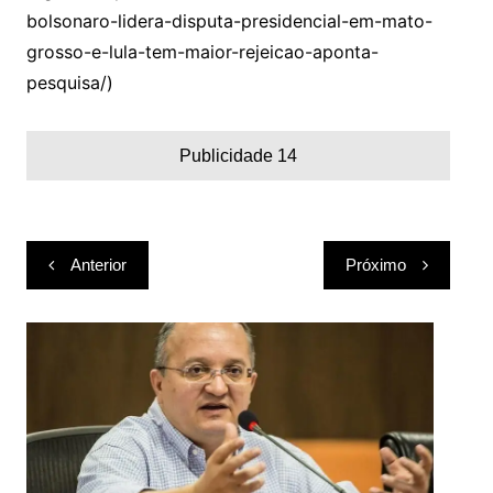
bolsonaro-lidera-disputa-presidencial-em-mato-
grosso-e-lula-tem-maior-rejeicao-aponta-
pesquisa/)
Publicidade 14
Navegação
Anterior
Próximo
de
Post