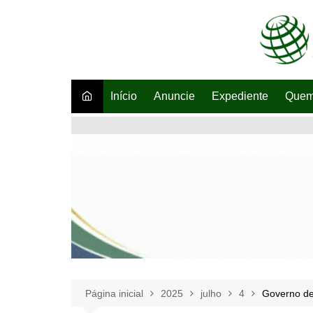
Ir
para
o
conteúdo
Início
Anuncie
Expediente
Quem
Página inicial
2025
julho
4
Governo de