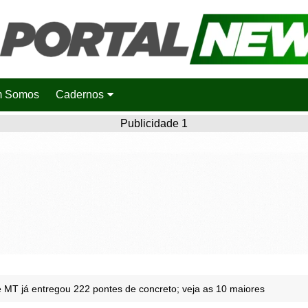
 Somos
Cadernos
Saúde
Publicidade 1
Agronotícias
Cidades
Entretenimento
Esportes
Polícia
Política
 MT já entregou 222 pontes de concreto; veja as 10 maiores