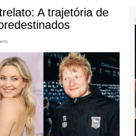
elato: A trajetória de
predestinados
ento