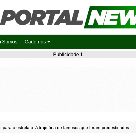
 Somos
Cadernos
Saúde
Publicidade 1
Agronotícias
Cidades
Entretenimento
Esportes
Polícia
Política
para o estrelato: A trajetória de famosos que foram predestinados