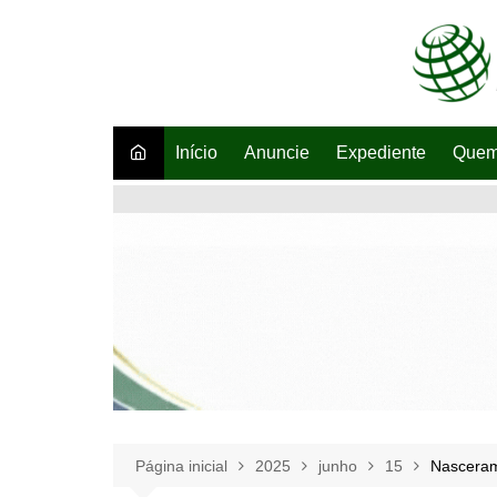
Ir
para
o
conteúdo
Início
Anuncie
Expediente
Quem
Página inicial
2025
junho
15
Nasceram 