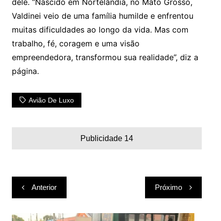
dele. “Nascido em Nortelândia, no Mato Grosso,
Valdinei veio de uma família humilde e enfrentou
muitas dificuldades ao longo da vida. Mas com
trabalho, fé, coragem e uma visão
empreendedora, transformou sua realidade”, diz a
página.
Avião De Luxo
Publicidade 14
Navegação
Anterior
Próximo
de
Post