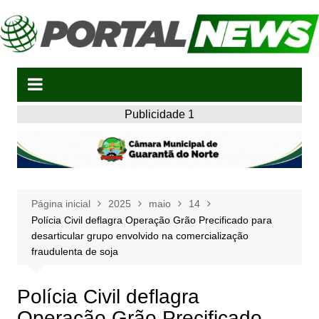
Ir
para
o
conteúdo
Publicidade 1
Página inicial
2025
maio
14
Polícia Civil deflagra Operação Grão Precificado para
desarticular grupo envolvido na comercialização
fraudulenta de soja
Polícia Civil deflagra
Operação Grão Precificado