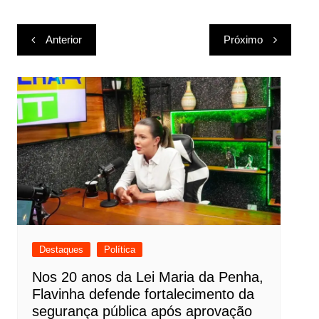
Navegação
Anterior
Próximo
de
Post
Destaques
Política
Nos 20 anos da Lei Maria da Penha,
Flavinha defende fortalecimento da
segurança pública após aprovação