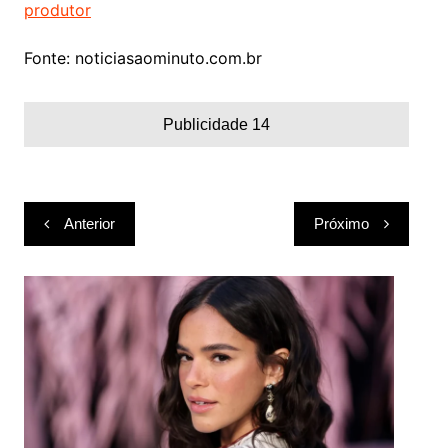
produtor
Fonte: noticiasaominuto.com.br
Publicidade 14
Navegação
Anterior
Próximo
de
Post